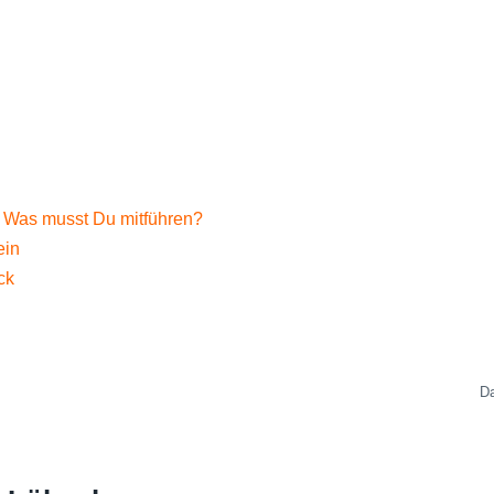
– Was musst Du mitführen?
ein
ck
Da