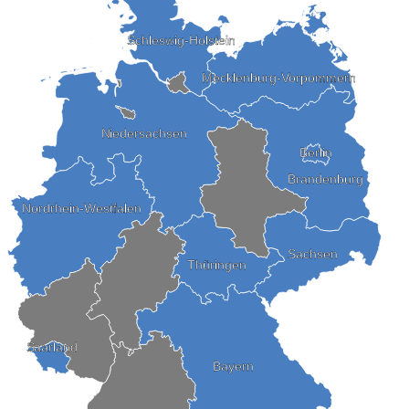
Schleswig-Holstein
Mecklenburg-Vorpommern
Niedersachsen
Berlin
Brandenburg
Nordrhein-Westfalen
Sachsen
Thüringen
Saarland
Bayern