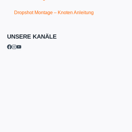
Dropshot Montage – Knoten Anleitung
UNSERE KANÄLE
Untermenü
Angelschein-Online-Kurse
umschalten
Nordrhein-Westfalen
Niedersachsen
Schleswig-Holstein
Bayern
Berlin
Brandenburg
Mecklenburg-Vorpommern
Sachsen