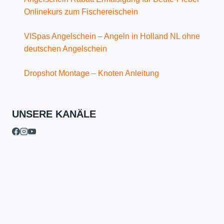
Onlinekurs zum Fischereischein
VISpas Angelschein – Angeln in Holland NL ohne
deutschen Angelschein
Dropshot Montage – Knoten Anleitung
UNSERE KANÄLE
Untermenü
Angelschein-Online-Kurse
umschalten
Nordrhein-Westfalen
Niedersachsen
Schleswig-Holstein